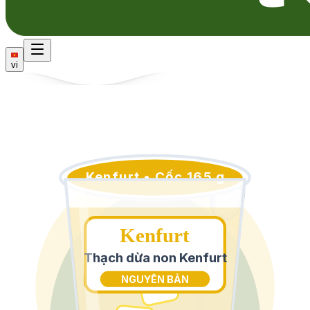
vi
Kenfurt • Cốc 165 g
Kenfurt
Thạch dừa non Kenfurt
NGUYÊN BẢN