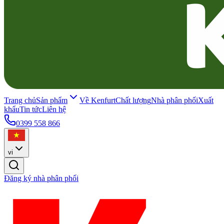
Trang chủ
Sản phẩm
Về Kenfurt
Chất lượng
Nhà phân phối
Xuất
khẩu
Tin tức
Liên hệ
0399 558 866
vi
Đăng ký nhà phân phối