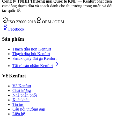
Công ty TNHH Thương mại Quốc tế KNF
—
Kenfurt phát triển
các dòng thạch dừa và snack dành cho thị trường trong nước và đối
tác quốc tế.
ISO 22000:2018
OEM / ODM
Facebook
Sản phẩm
Thạch dừa non Kenfurt
Thạch dừa hút Kenfurt
Snack quẩy đùi gà Kenfurt
Tất cả sản phẩm Kenfurt
Về Kenfurt
Về Kenfurt
Chất lượng
Nhà phân phối
Xuất khẩu
Tin tức
Câu hỏi thường gặp
Liên hệ