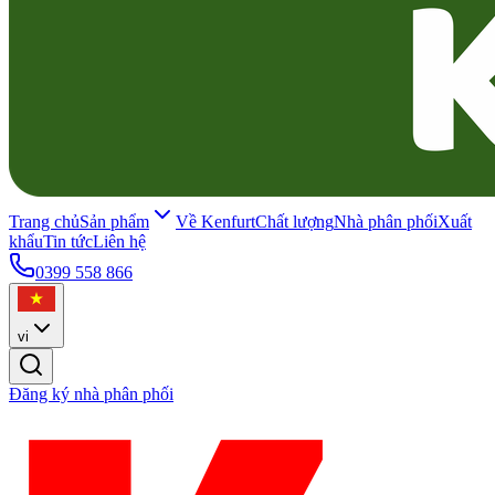
Trang chủ
Sản phẩm
Về Kenfurt
Chất lượng
Nhà phân phối
Xuất
khẩu
Tin tức
Liên hệ
0399 558 866
vi
Đăng ký nhà phân phối