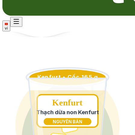
vi
Kenfurt • Cốc 165 g
Kenfurt
Thạch dừa non Kenfurt
NGUYÊN BẢN