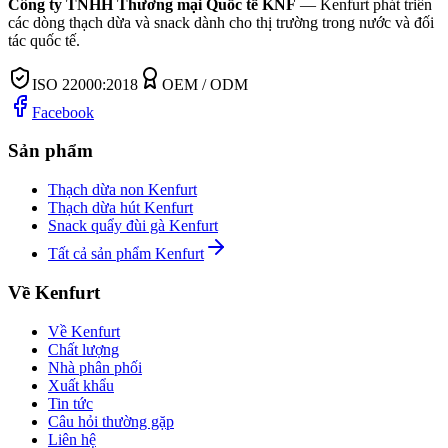
Công ty TNHH Thương mại Quốc tế KNF
—
Kenfurt phát triển
các dòng thạch dừa và snack dành cho thị trường trong nước và đối
tác quốc tế.
ISO 22000:2018
OEM / ODM
Facebook
Sản phẩm
Thạch dừa non Kenfurt
Thạch dừa hút Kenfurt
Snack quẩy đùi gà Kenfurt
Tất cả sản phẩm Kenfurt
Về Kenfurt
Về Kenfurt
Chất lượng
Nhà phân phối
Xuất khẩu
Tin tức
Câu hỏi thường gặp
Liên hệ