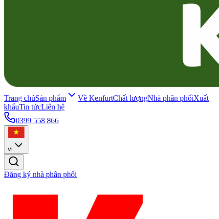
Trang chủ
Sản phẩm
Về Kenfurt
Chất lượng
Nhà phân phối
Xuất
khẩu
Tin tức
Liên hệ
0399 558 866
vi
Đăng ký nhà phân phối