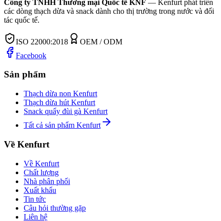
Công ty TNHH Thương mại Quốc tế KNF
—
Kenfurt phát triển
các dòng thạch dừa và snack dành cho thị trường trong nước và đối
tác quốc tế.
ISO 22000:2018
OEM / ODM
Facebook
Sản phẩm
Thạch dừa non Kenfurt
Thạch dừa hút Kenfurt
Snack quẩy đùi gà Kenfurt
Tất cả sản phẩm Kenfurt
Về Kenfurt
Về Kenfurt
Chất lượng
Nhà phân phối
Xuất khẩu
Tin tức
Câu hỏi thường gặp
Liên hệ