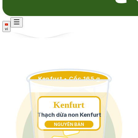
vi
Kenfurt • Cốc 165 g
Kenfurt
Thạch dừa non Kenfurt
NGUYÊN BẢN