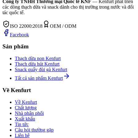
Công ty TNHH Thương mại Quốc tế KNF
—
Kenfurt phát triển
các dòng thạch dừa và snack dành cho thị trường trong nước và đối
tác quốc tế.
ISO 22000:2018
OEM / ODM
Facebook
Sản phẩm
Thạch dừa non Kenfurt
Thạch dừa hút Kenfurt
Snack quẩy đùi gà Kenfurt
Tất cả sản phẩm Kenfurt
Về Kenfurt
Về Kenfurt
Chất lượng
Nhà phân phối
Xuất khẩu
Tin tức
Câu hỏi thường gặp
Liên hệ