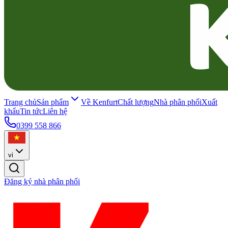
Trang chủ
Sản phẩm
Về Kenfurt
Chất lượng
Nhà phân phối
Xuất
khẩu
Tin tức
Liên hệ
0399 558 866
vi
Đăng ký nhà phân phối