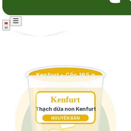
vi
Kenfurt • Cốc 165 g
Kenfurt
Thạch dừa non Kenfurt
NGUYÊN BẢN