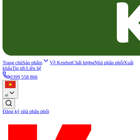
Trang chủ
Sản phẩm
Về Kenfurt
Chất lượng
Nhà phân phối
Xuất
khẩu
Tin tức
Liên hệ
0399 558 866
vi
Đăng ký nhà phân phối