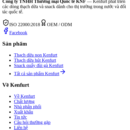
Công ty TNHH Thương mại Quốc tế KNF
—
Kenfurt phát triển
các dòng thạch dừa và snack dành cho thị trường trong nước và đối
tác quốc tế.
ISO 22000:2018
OEM / ODM
Facebook
Sản phẩm
Thạch dừa non Kenfurt
Thạch dừa hút Kenfurt
Snack quẩy đùi gà Kenfurt
Tất cả sản phẩm Kenfurt
Về Kenfurt
Về Kenfurt
Chất lượng
Nhà phân phối
Xuất khẩu
Tin tức
Câu hỏi thường gặp
Liên hệ