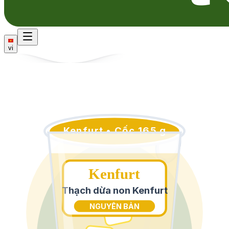
vi
Kenfurt • Cốc 165 g
Kenfurt
Thạch dừa non Kenfurt
NGUYÊN BẢN