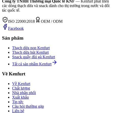
Công ty TNHH Thương mại Quốc tế KNF
—
Kenfurt phát triển
các dòng thạch dừa và snack dành cho thị trường trong nước và đối
tác quốc tế.
ISO 22000:2018
OEM / ODM
Facebook
Sản phẩm
Thạch dừa non Kenfurt
Thạch dừa hút Kenfurt
Snack quẩy đùi gà Kenfurt
Tất cả sản phẩm Kenfurt
Về Kenfurt
Về Kenfurt
Chất lượng
Nhà phân phối
Xuất khẩu
Tin tức
Câu hỏi thường gặp
Liên hệ