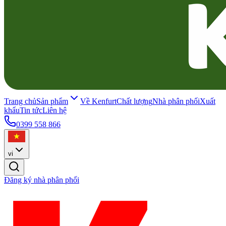
Trang chủ
Sản phẩm
Về Kenfurt
Chất lượng
Nhà phân phối
Xuất
khẩu
Tin tức
Liên hệ
0399 558 866
vi
Đăng ký nhà phân phối