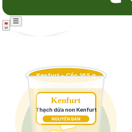
vi
Kenfurt • Cốc 165 g
Kenfurt
Thạch dừa non Kenfurt
NGUYÊN BẢN