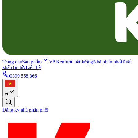
Trang chủ
Sản phẩm
Về Kenfurt
Chất lượng
Nhà phân phối
Xuất
khẩu
Tin tức
Liên hệ
0399 558 866
vi
Đăng ký nhà phân phối