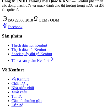
Công ty TNHH Thương mại Quốc tế KNF
—
Kenfurt phát triển
các dòng thạch dừa và snack dành cho thị trường trong nước và đối
tác quốc tế.
ISO 22000:2018
OEM / ODM
Facebook
Sản phẩm
Thạch dừa non Kenfurt
Thạch dừa hút Kenfurt
Snack quẩy đùi gà Kenfurt
Tất cả sản phẩm Kenfurt
Về Kenfurt
Về Kenfurt
Chất lượng
Nhà phân phối
Xuất khẩu
Tin tức
Câu hỏi thường gặp
Liên hệ