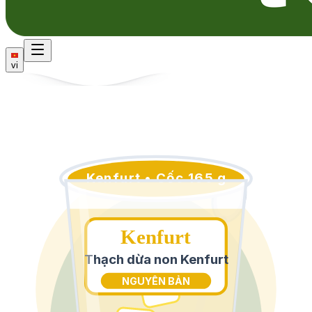
vi
Kenfurt • Cốc 165 g
Kenfurt
Thạch dừa non Kenfurt
NGUYÊN BẢN