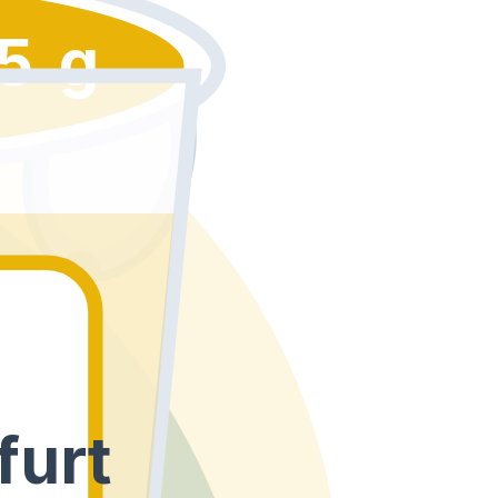
5 g
furt