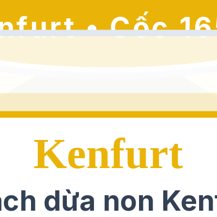
nfurt • Cốc 16
Kenfurt
ch dừa non Ken