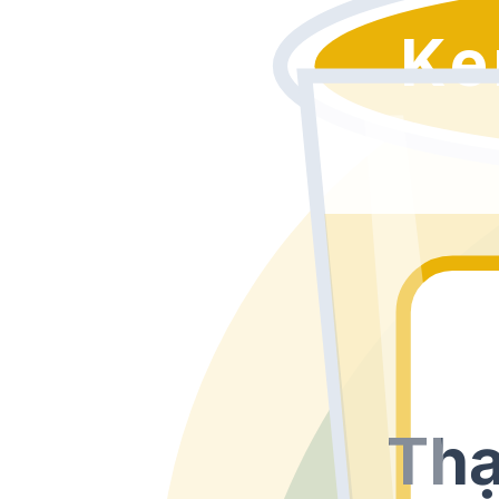
Ke
Thạ