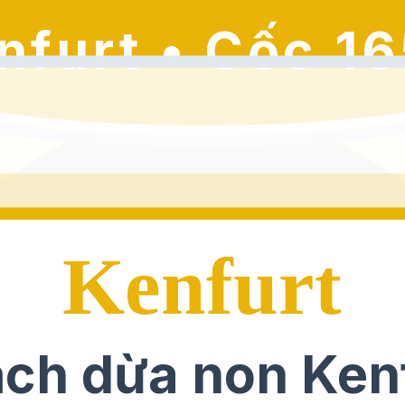
nfurt • Cốc 16
Kenfurt
ch dừa non Ken