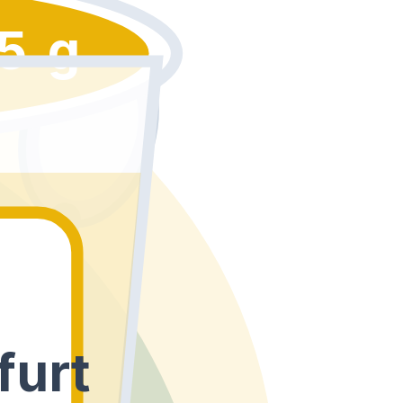
5 g
furt