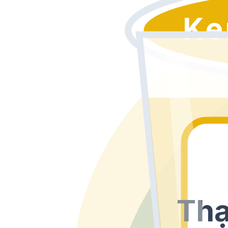
Ke
Thạ