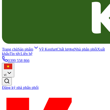
Trang chủ
Sản phẩm
Về Kenfurt
Chất lượng
Nhà phân phối
Xuất
khẩu
Tin tức
Liên hệ
0399 558 866
vi
Đăng ký nhà phân phối