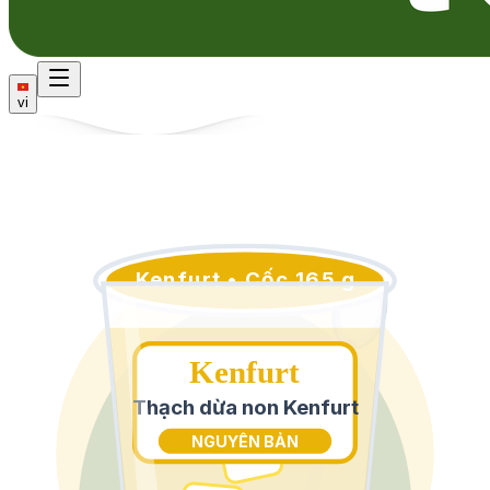
vi
Kenfurt • Cốc 165 g
Kenfurt
Thạch dừa non Kenfurt
NGUYÊN BẢN