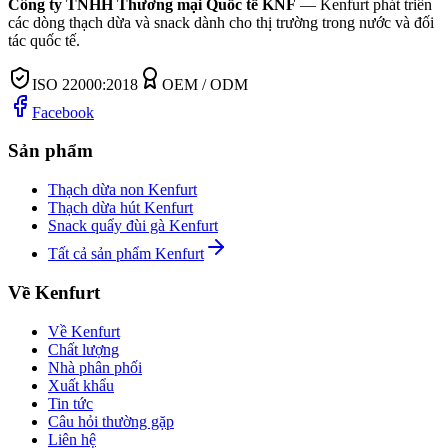
Công ty TNHH Thương mại Quốc tế KNF
—
Kenfurt phát triển
các dòng thạch dừa và snack dành cho thị trường trong nước và đối
tác quốc tế.
ISO 22000:2018
OEM / ODM
Facebook
Sản phẩm
Thạch dừa non Kenfurt
Thạch dừa hút Kenfurt
Snack quẩy đùi gà Kenfurt
Tất cả sản phẩm Kenfurt
Về Kenfurt
Về Kenfurt
Chất lượng
Nhà phân phối
Xuất khẩu
Tin tức
Câu hỏi thường gặp
Liên hệ