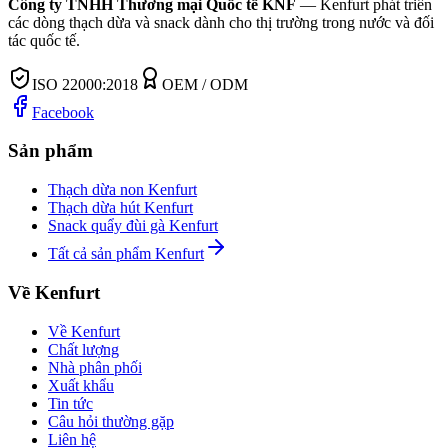
Công ty TNHH Thương mại Quốc tế KNF
—
Kenfurt phát triển
các dòng thạch dừa và snack dành cho thị trường trong nước và đối
tác quốc tế.
ISO 22000:2018
OEM / ODM
Facebook
Sản phẩm
Thạch dừa non Kenfurt
Thạch dừa hút Kenfurt
Snack quẩy đùi gà Kenfurt
Tất cả sản phẩm Kenfurt
Về Kenfurt
Về Kenfurt
Chất lượng
Nhà phân phối
Xuất khẩu
Tin tức
Câu hỏi thường gặp
Liên hệ