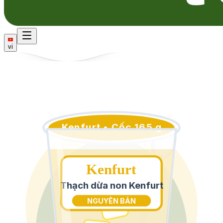
vi
Kenfurt • Cốc 165 g
Kenfurt
Thạch dừa non Kenfurt
NGUYÊN BẢN