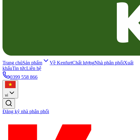
Trang chủ
Sản phẩm
Về Kenfurt
Chất lượng
Nhà phân phối
Xuất
khẩu
Tin tức
Liên hệ
0399 558 866
vi
Đăng ký nhà phân phối